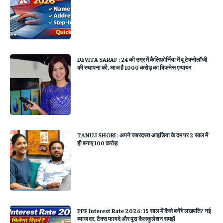
DEVITA SARAF : 24 की उम्र में कैलिफ़ोर्निया में वू टेक्नोलॉजी
की स्थापना की, आज है 1000 करोड़ का बिज़नेस एम्पायर
TANUJ SHORI : अपने जबरदस्त आइडिया के दम पर 2 साल में
ही बनाए 100 करोड़
PPF Interest Rate 2026: 15 साल में कैसे बनेंगे लखपति? नई
ब्याज दर, टैक्स फायदे और पूरा कैलकुलेशन समझें