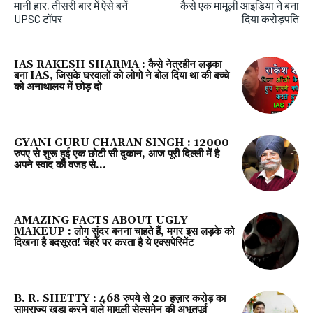
मानी हार, तीसरी बार में ऐसे बनें
कैसे एक मामूली आइडिया ने बना
UPSC टॉपर
दिया करोड़पति
IAS RAKESH SHARMA : कैसे नेत्रहीन लड़का
बना IAS, जिसके घरवालों को लोगो ने बोल दिया था की बच्चे
को अनाथालय में छोड़ दो
GYANI GURU CHARAN SINGH : 12000
रुपए से शुरू हुई एक छोटी सी दुकान, आज पूरी दिल्ली में है
अपने स्वाद की वजह से...
AMAZING FACTS ABOUT UGLY
MAKEUP : लोग सुंदर बनना चाहते हैं, मगर इस लड़के को
दिखना है बदसूरत! चेहरे पर करता है ये एक्सपेरिमेंट
B. R. SHETTY : 468 रुपये से 20 हज़ार करोड़ का
साम्राज्य खड़ा करने वाले मामूली सेल्समेन की अभूतपूर्व