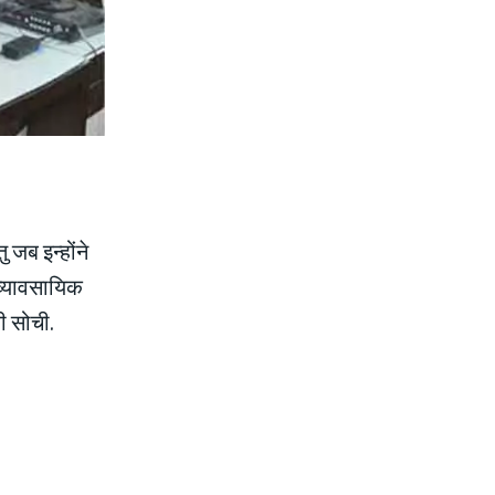
 जब इन्होंने
 व्यावसायिक
की सोची.