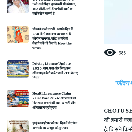
गली-गली पैदल घूम बेचती थी कोयला,
आज ऑडी, मर्सीडीज जैसी कारों के
काफिले में चलती है
चौंकाने वाली स्‍टडी : आपके दिल में
230 दिनों तक बना रह सकता है
कोरोनावायरस, पढिए अमे‍रिकी
वैज्ञानिकों की रिसर्च | How the
virus...
586
Driving License Update
2026: नाम, पता और रिन्यूअल
ऑनलाइन कैसे करें? जानें RTO के नए
नियम
“जीवन मे
Health Insurance Claim
Kaise Kare 2026: अस्पताल का
बिल पास कराने की 100% सही और
ऑनलाइन प्रक्रिया
CHOTU SH
की हमारी कहा
हाई ब्लड प्रेशर को 30 दिन में कंट्रोल
है. जिसने कि
करने के 10 अचूक घरेलू उपाय