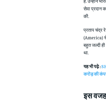
है. उन्होंने भ
सेवा प्रदान क
की.
प्रताप चंद्र 
(America) से 
बहुत जल्दी ही
था.
यह भी पढ़े :
SH
करोड़ की कंप
इस वजह 