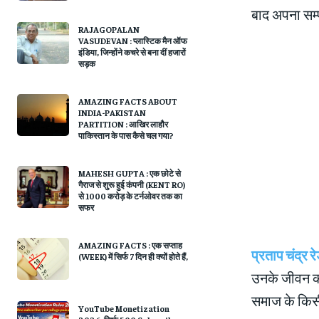
बाद अपना सम्
RAJAGOPALAN
VASUDEVAN : प्लास्टिक मैन ऑफ
इंडिया, जिन्होंने कचरे से बना दीं हजारों
सड़क
AMAZING FACTS ABOUT
INDIA-PAKISTAN
PARTITION : आखिर लाहौर
पाकिस्तान के पास कैसे चल गया?
MAHESH GUPTA : एक छोटे से
गैराज से शुरू हुई कंपनी (KENT RO)
से 1000 करोड़ के टर्नओवर तक का
सफर
AMAZING FACTS : एक सप्ताह
प्रताप चंद्
(WEEK) में सिर्फ 7 दिन ही क्यों होते हैं,
उनके जीवन की 
समाज के किसी ए
YouTube Monetization