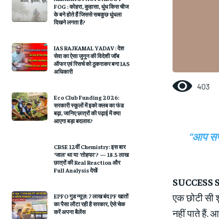
FOG : कोहरा, कुहासा, धुंध किस चीज
के बने होते हैं जिससे सबकुछ धुंधला
दिखने लगता है?
IAS RAJKAMAL YADAV : देश
सेवा का ऐसा जुनून की विदेशी जॉब
ऑफर एवं रिसर्च को ठुकराकर बना IAS
अधिकारी
403
Eco Club Funding 2026:
सरकारी स्कूलों में इको क्लब का फंड
बढ़ा, जानिए छात्रों की पढ़ाई में क्या
आएगा बड़ा बदलाव?
“आप सफल
CBSE 12वीं Chemistry: इस बार
‘जाल’ था या ‘तोहफा’? — 18.5 लाख
छात्रों की Real Reaction और
Full Analysis देखें
SUCCESS S
एक छोटी सी श
EPFO गुड न्यूज़: 7 लाख बंद PF खातों
का पैसा लौटा रही है सरकार, ऐसे चेक
नहीं पाते हैं
करें अपना बैलेंस