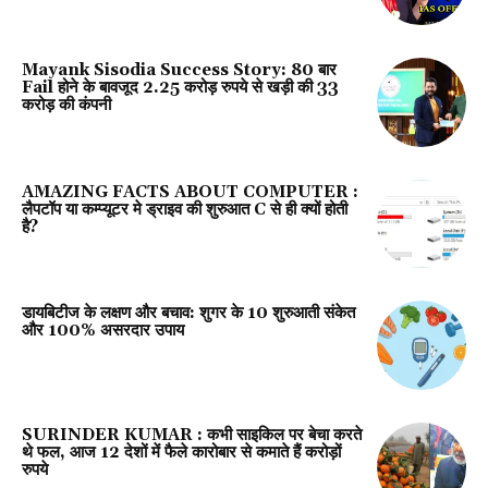
Mayank Sisodia Success Story: 80 बार
Fail होने के बावजूद 2.25 करोड़ रुपये से खड़ी की ₹33
करोड़ की कंपनी
AMAZING FACTS ABOUT COMPUTER :
लैपटॉप या कम्‍प्‍यूटर मे ड्राइव की शुरुआत C से ही क्‍यों होती
है?
डायबिटीज के लक्षण और बचाव: शुगर के 10 शुरुआती संकेत
और 100% असरदार उपाय
SURINDER KUMAR : कभी साइकिल पर बेचा करते
थे फल, आज 12 देशों में फैले कारोबार से कमाते हैं करोड़ों
रुपये