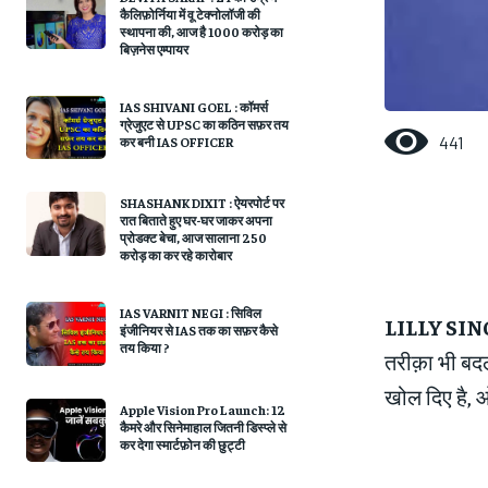
कैलिफ़ोर्निया में वू टेक्नोलॉजी की
स्थापना की, आज है 1000 करोड़ का
बिज़नेस एम्पायर
IAS SHIVANI GOEL : कॉमर्स
ग्रेजुएट से UPSC का कठिन सफ़र तय
441
कर बनी IAS OFFICER
SHASHANK DIXIT : ऐयरपोर्ट पर
रात बिताते हुए घर-घर जाकर अपना
प्रोडक्ट बेचा, आज सालाना 250
करोड़ का कर रहे कारोबार
IAS VARNIT NEGI : सिविल
LILLY SIN
इंजीनियर से IAS तक का सफ़र कैसे
तय किया ?
तरीक़ा भी बदल
खोल दिए है, ओर
Apple Vision Pro Launch: 12
कैमरे और सिनेमाहाल जितनी डिस्प्ले से
कर देगा स्मार्टफ़ोन की छुट्टी