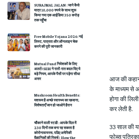
SURAJMAL JALAN : जाने कैसे
मात्र 10,000 रुपये के साथ शुरू
किया गया एक आईडिया 350 करोड़
तक पहुँचा
Free Mobile Yojana 2026: नई
लिस्ट, पात्रता और ऑनलाइन चेक
करने की पूरी जानकारी
Mutual Fund निवेशकों के लिए
अलर्ट! SEBI ने रातों-रात बदल दिए ये
बड़े नियम, आपके पैसों पर पड़ेगा सीधा
आज की कहानी
असर
के माध्यम से
Mushroom Health Benefits:
होगा की लिली
मशरूम है अच्छे स्वास्थ्य का खजाना,
विशेषताएँ जान हो जाओगे हैरान
कर लेती है.
चौंकाने वाली स्‍टडी : आपके दिल में
33 साल की यह
230 दिनों तक बना रह सकता है
कोरोनावायरस, पढिए अमे‍रिकी
फोब्स पत्रिका
वैज्ञानिकों की रिसर्च | How the