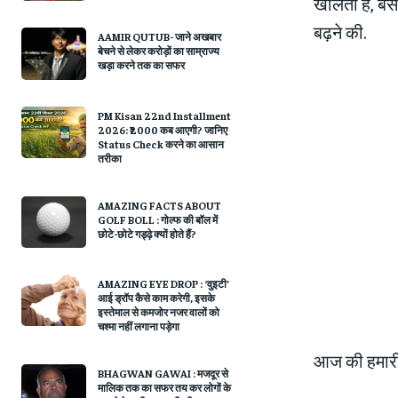
खोलती है, ब
बढ़ने की.
AAMIR QUTUB- जाने अखबार
बेचने से लेकर करोड़ों का साम्राज्य
खड़ा करने तक का सफर
PM Kisan 22nd Installment
2026: ₹2000 कब आएगी? जानिए
Status Check करने का आसान
तरीका
AMAZING FACTS ABOUT
GOLF BOLL : गोल्फ की बॉल में
छोटे-छोटे गड्ढ़े क्यों होते हैं?
AMAZING EYE DROP : ‘वुइटी’
आई ड्रॉप कैसे काम करेगी, इसके
इस्‍तेमाल से कमजोर नजर वालों को
चश्‍मा नहीं लगाना पड़ेगा
आज की हमारी 
BHAGWAN GAWAI : मजदूर से
मालिक तक का सफर तय कर लोगों के