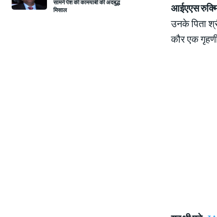
सामने पेश की कामयाबी की अदबुद्ध
आईएएस रुक्मि
मिसाल
उनके पिता श्र
कौर एक गृहणी ह