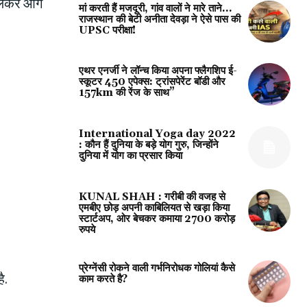
लेकर आगे
मां करती हैं मजदूरी, गांव वालों ने मारे ताने…
राजस्थान की बेटी अनीता देवड़ा ने ऐसे पास की
UPSC परीक्षा!
एथर एनर्जी ने लॉन्च किया अपना फ्लैगशिप ई-
स्कूटर 450 एपेक्स: ट्रांसपेरेंट बॉडी और
157km की रेंज के साथ”
International Yoga day 2022
: कौन हैं दुनिया के बड़े योग गुरु, जिन्होंने
दुनिया में योग का प्रसार किया
KUNAL SHAH : गरीबी की वजह से
एमबीए छोड़ अपनी काबिलियत से खड़ा किया
स्टार्टअप, ओर बेचकर कमाया 2700 करोड़
रुपये
प्रेग्‍नेंसी रोकने वाली गर्भनिरोधक गोलियां कैसे
ै.
काम करते है?