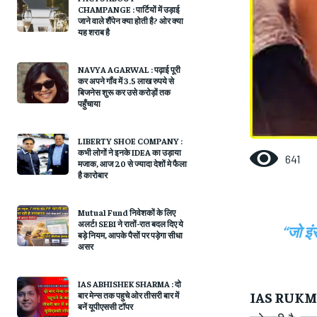
CHAMPANGE : पार्टियों में उड़ाई
जाने वाले शैंपेन क्या होती है? ओर क्या
यह शराब है
NAVYA AGARWAL : पढ़ाई पूरी
कर अपने गॉंव में 3.5 लाख रुपये से
बिजनेस शुरू कर उसे करोड़ों तक
पहुँचाया
LIBERTY SHOE COMPANY :
कभी लोगों ने इनके IDEA का उड़ाया
641
मजाक, आज 20 से ज्यादा देशों मे फैला
है कारोबार
Mutual Fund निवेशकों के लिए
अलर्ट! SEBI ने रातों-रात बदल दिए ये
“जो इ
बड़े नियम, आपके पैसों पर पड़ेगा सीधा
असर
IAS ABHISHEK SHARMA : दो
IAS RUKM
बार मेन्स तक पहुचे ओर तीसरी बार में
बनें यूपीएससी टॉपर