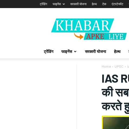
ट्रेंडिंग
फाइनेंस
सरकारी योजना
हेल्थ
टेक
एंटरटेनमेंट
Khabarapkeliye.com
ट्रेंडिंग
फाइनेंस
सरकारी योजना
हेल्थ
Home
UPSC
I
IAS RU
की सबस
करते ह