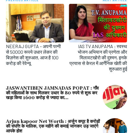
NEERAJ GUPTA – अपनी पत्नी
IAS TV ANUPAMA : स्वस्थ
से 50000 रूपये उधार लेकर की
भोजन अभियान की प्रणेता और
बिज़नेस की शुरुआत, आज है 100
मिलावटखोरो की दुश्मन, इनके
करोड़ की रेवेन्यू
प्रयास से केरल में आर्गेनिक खेती की
शुरुआत हुई
JASWANTIBEN JAMNADAS POPAT : गाँव
की महिलाओं के साथ मिलकर उधार के 80 रुपये से शुरू कर
खड़ा किया 1600 करोड़ से ज्यादा का...
Arjun kapoor Net Worth : अर्जुन कपूर है करोड़ों
की संपत्ति के मालिक, एक महीने की कमाई जानकर उड़ जाएंगे
आपके होश