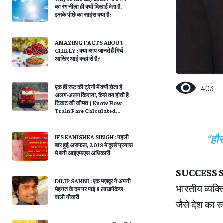
का रंग नीला ही क्यों दिखाई देता है,
इसके पीछे का साइंस क्या है?
AMAZING FACTS ABOUT
CHILLY : क्या आप जानते हैं मिर्च
आखिर आई कहां से है?
एक ही रूट की ट्रेनों में क्यों होता है
403
अलग-अलग किराया, कैसे तय होती है
टिकट की कीमत | Know How
Train Fare Calculated...
“हौ
IFS KANISHKA SINGH : पहली
बार हुई असफल, 2018 मे दूसरे प्रयास
मे बनी आईएफएस अधिकारी
SUCCESS 
DILIP SAHNI : एक मज़दूर ने अपनी
भारतीय व्यक्
मेहनत के दम पर पाई 8 लाख पैकेज
वाली नौकरी
जैसे देश का र