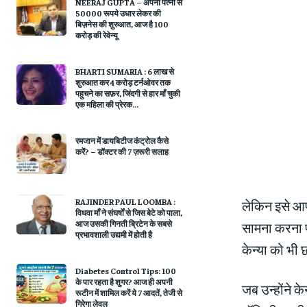
NEERAJ GUPTA – अपनी पत्नी से
50000 रूपये उधार लेकर की
बिज़नेस की शुरुआत, आज है 100
करोड़ की रेवेन्यू
BHARTI SUMARIA : 6 लाख से
शुरुआत कर 4 करोड़ टर्नओवर तक
पहुचने का सफ़र, जिंदगी से हार माँ चुकी
एक महिला की प्रेरक...
रमजान में डायबिटीज कंट्रोल कैसे
करें? – डॉक्टर की 7 ज़रूरी सलाह
RAJINDER PAUL LOOMBA :
लेकिन इसे आप 
विधवा माँ ने संघर्षों से जिस बेटे को पाला,
आज उसकी गिनती ब्रिटेन के सबसे
सामना करना पड
प्रभावशाली उद्यमी में होती है
केन्या को भी 
Diabetes Control Tips: 100
के पार रहता है शुगर? आज ही अपनी
जब उन्होंने 
रूटीन में शामिल करें ये 7 आदतें, तेजी से
गिरेगा लेवल