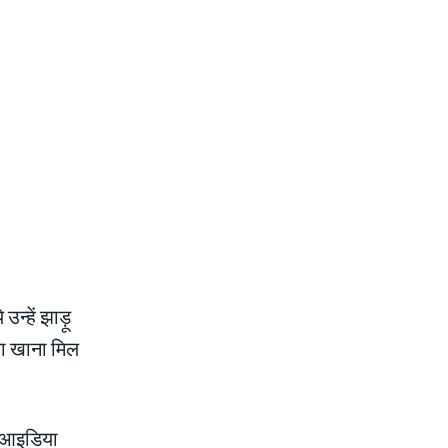
्हें झाड़ू
का खाना मिल
क आइडिया