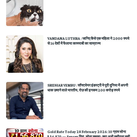
VANDANA LUTHRA : जानिए कैसे एक महिला ने 2000 रुपये
से 16 देशों में फैलाया कामयाबी का साम्राज्य
SRIDHAR VEMBU : सॉफ्टवेयर इंडस्ट्री मे पूरी दुनिया में अपनी
धाक ज़माने वाले भारतीय, रोज़ की इनकम 200 करोड़ रुपये
Gold Rate Today 28 February 2026: 10 ग्राम सोना
₹1,56,870 — Sensex गिरा, सोना चमका; क्या अभी खरीदना सही