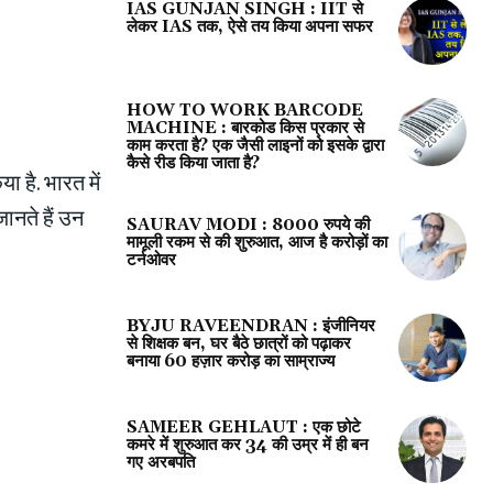
IAS GUNJAN SINGH : IIT से
लेकर IAS तक, ऐसे तय किया अपना सफर
HOW TO WORK BARCODE
MACHINE : बारकोड किस प्रकार से
काम करता है? एक जैसी लाइनों को इसके द्वारा
कैसे रीड किया जाता है?
ा है. भारत में
ानते हैं उन
SAURAV MODI : 8000 रुपये की
मामूली रकम से की शुरुआत, आज है करोड़ों का
टर्नओवर
BYJU RAVEENDRAN : इंजीनियर
से शिक्षक बन, घर बैठे छात्रों को पढ़ाकर
बनाया 60 हज़ार करोड़ का साम्राज्य
SAMEER GEHLAUT : एक छोटे
कमरे में शुरुआत कर 34 की उम्र में ही बन
गए अरबपति