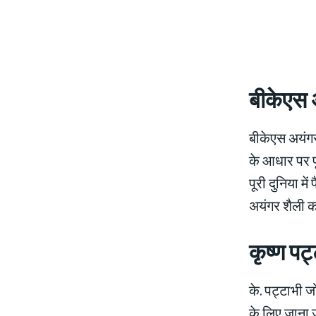
बीकेएस 
बीकेएस अयंगर 
के आधार पर पू
पूरी दुनिया म
अयंगर शैली को
कृष्ण पट
के. पट्टाभी जो
के लिए जाना 