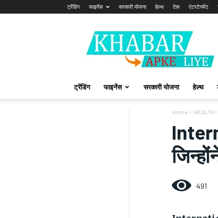
ट्रेंडिंग
फाइनेंस
सरकारी योजना
हेल्थ
टेक
एंटरटेनमेंट
Khabarapkeliye.com
ट्रेंडिंग
फाइनेंस
सरकारी योजना
हेल्थ
Home
HEALTH
Intern
जिन्हों
491
Internatio