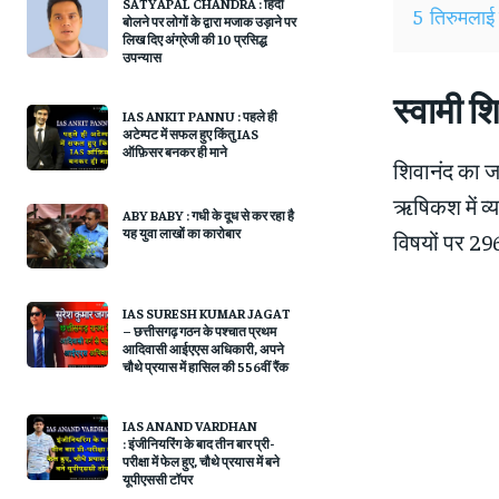
SATYAPAL CHANDRA : हिंदी
5
तिरुमलाई क
बोलने पर लोगों के द्वारा मजाक उड़ाने पर
लिख दिए अंग्रेजी की 10 प्रसिद्ध
उपन्यास
स्वामी श
IAS ANKIT PANNU : पहले ही
अटेम्पट में सफल हुए किंतु IAS
ऑफ़िसर बनकर ही माने
शिवानंद का जन
ऋषिकश में व्यत
ABY BABY : गधी के दूध से कर रहा है
यह युवा लाखों का कारोबार
विषयों पर 296
IAS SURESH KUMAR JAGAT
– छत्तीसगढ़ गठन के पश्चात प्रथम
आदिवासी आईएएस अधिकारी, अपने
चौथे प्रयास में हासिल की 556वीं रैंक
IAS ANAND VARDHAN
: इंजीनियरिंग के बाद तीन बार प्री-
परीक्षा में फेल हुए, चौथे प्रयास में बने
यूपीएससी टॉपर