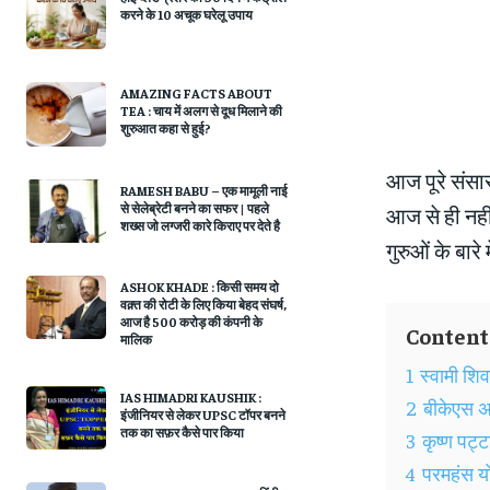
करने के 10 अचूक घरेलू उपाय
AMAZING FACTS ABOUT
TEA : चाय में अलग से दूध मिलाने की
शुरुआत कहा से हुई?
आज पूरे संसार
RAMESH BABU – एक मामूली नाई
से सेलेब्रेटी बनने का सफर | पहले
आज से ही नहीं
शख्स जो लग्जरी कारे किराए पर देते है
गुरुओं के बारे 
ASHOK KHADE : किसी समय दो
वक़्त की रोटी के लिए किया बेहद संघर्ष,
आज है 500 करोड़ की कंपनी के
Content
मालिक
1
स्वामी शिव
IAS HIMADRI KAUSHIK :
2
बीकेएस अ
इंजीनियर से लेकर UPSC टॉपर बनने
तक का सफ़र कैसे पार किया
3
कृष्ण पट्ट
4
परमहंस य