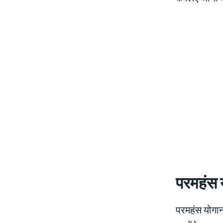
परमहंस 
परमहंस योगानं