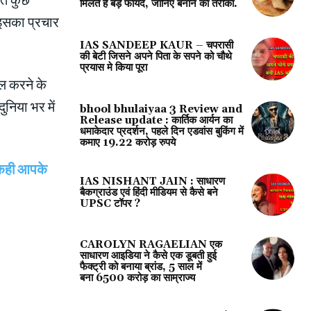
मिलते हैं बड़े फायदे, जानिए बनाने का तरीका.
 इसका प्रचार
IAS SANDEEP KAUR – चपरासी
की बेटी जिसने अपने पिता के सपने को चौथे
प्रयास मे किया पूरा
हल करने के
ुनिया भर में
bhool bhulaiyaa 3 Review and
Release update : कार्तिक आर्यन का
धमाकेदार प्रदर्शन, पहले दिन एडवांस बुकिंग में
कमाए 19.22 करोड़ रुपये
 कही आपके
IAS NISHANT JAIN : साधारण
बैकग्राउंड एवं हिंदी मीडियम से कैसे बने
UPSC टॉपर ?
CAROLYN RAGAELIAN एक
साधारण आइडिया ने कैसे एक डूबती हुई
फैक्ट्री को बनाया ब्रांड, 5 साल में
बना 6500 करोड़ का साम्राज्य