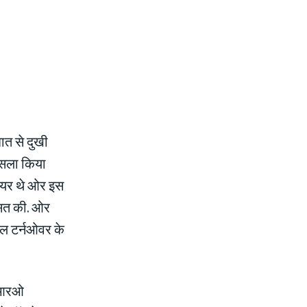
बात से दुखी
फैसला किया
नियर थे ओर इस
सित की. ओर
ाल टर्नओवर के
ट आरओ