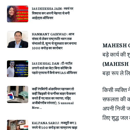
IAS DEEKSHA JAIN : स्वयं पर
विश्वास कर अपनी मेहनत से बनी
आईएएस ऑफिसर
HANMANT GAIKWAD : आज
संसद से लेकर राष्ट्रपति भवन तक
संभालते है, शून्य से शुरुआत कर बनाया
MAHESH G
1000 करोड़ का कारोबार
बड़े कार्य की
(MAHESH 
IAS DESHAL DAN : टी-स्टॉल
लगाने वाले का बेटा बिना कोचिंग के
बड़ा रूप ले 
पहले प्रयास में कैसे बना IAS ऑफिसर
किसी व्यक्ति
कहीं रंगबिरंगी अंडरवियर पहनकर तो
कहीं खिड़की से फर्नीचर बाहर फेंककर
सफलता की कहा
करते हैं नए साल का स्‍वागत, पढ़‍िए
अजीबोगरीब परंपराएं | 5 unusual
अपनी निजी जर
New...
लिए शुद्ध जल 
KALPANA SAROJ : मजदूरी कर 2
रुपये से 500 करोड़ का साम्राज्य खड़ा