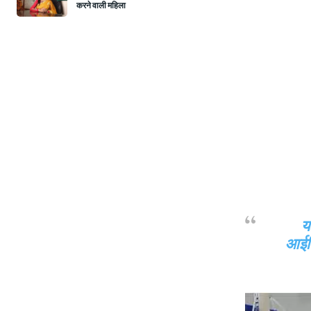
करने वाली महिला
य
आईडि