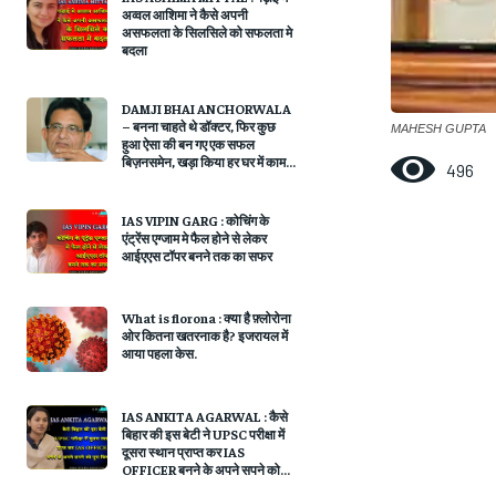
अव्वल आशिमा ने कैसे अपनी
असफलता के सिलसिले को सफलता मे
बदला
DAMJI BHAI ANCHORWALA
– बनना चाहते थे डॉक्टर, फिर कुछ
MAHESH GUPTA
हुआ ऐसा की बन गए एक सफल
बिज़नसमेन, खड़ा किया हर घर में काम...
496
IAS VIPIN GARG : कोचिंग के
एंट्रेंस एग्जाम मे फैल होने से लेकर
आईएएस टॉपर बनने तक का सफर
What is florona : क्या है फ़्लोरोना
ओर कितना खतरनाक है? इजरायल में
आया पहला केस.
IAS ANKITA AGARWAL : कैसे
बिहार की इस बेटी ने UPSC परीक्षा में
दूसरा स्थान प्राप्त कर IAS
OFFICER बनने के अपने सपने को...