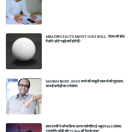
AMAZING FACTS ABOUT GOLF BOLL : गोल्फ की बॉल
में छोटे-छोटे गड्ढ़े क्यों होते हैं?
SAURAV MODI : 8000 रुपये की मामूली रकम से की शुरुआत,
आज है करोड़ों का टर्नओवर
एथर एनर्जी ने लॉन्च किया अपना फ्लैगशिप ई-स्कूटर 450 एपेक्स:
ट्रांसपेरेंट बॉडी और 157km की रेंज के साथ”