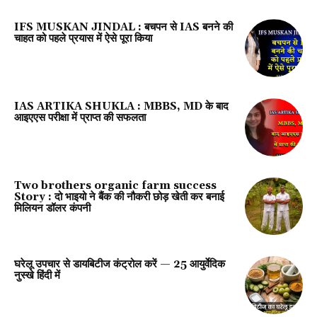
IFS MUSKAN JINDAL : बचपन से IAS बनने की
चाहत को पहले प्रयास में ऐसे पूरा किया
IAS ARTIKA SHUKLA : MBBS, MD के बाद
आइएएस परीक्षा में प्राप्त की सफलता
Two brothers organic farm success
Story : दो भाइयो ने बैंक की नौकरी छोड़ खेती कर बनाई
मिलियन डॉलर कंपनी
घरेलू उपचार से डायबिटीज कंट्रोल करें — 25 आयुर्वेदिक
नुस्खे हिंदी में