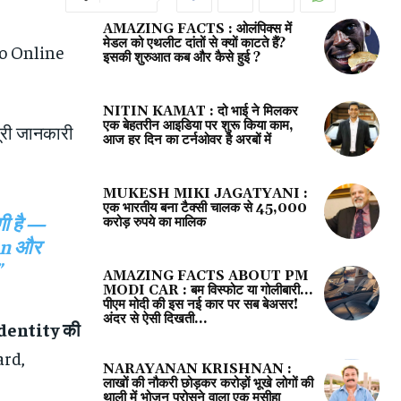
AMAZING FACTS : ओलंपिक्‍स में
मेडल को एथलीट दांतों से क्यों काटते हैं?
o Online
इसकी शुरुआत कब और कैसे हुई ?
NITIN KAMAT : दो भाई ने मिलकर
एक बेहतरीन आइडिया पर शुरू किया काम,
री जानकारी
आज हर दिन का टर्नओवर है अरबों में
MUKESH MIKI JAGATYANI :
एक भारतीय बना टैक्सी चालक से 45,000
ी है —
करोड़ रुपये का मालिक
on और
”
AMAZING FACTS ABOUT PM
MODI CAR : बम विस्फोट या गोलीबारी…
पीएम मोदी की इस नई कार पर सब बेअसर!
अंदर से ऐसी दिखती...
dentity की
ard,
NARAYANAN KRISHNAN :
लाखों की नौकरी छोड़कर करोड़ों भूखे लोगों की
थाली में भोजन परोसने वाला एक मसीहा