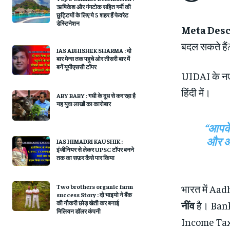
ऋषिकेश और गंगटोक सहित ग​र्मी की
छुट्टियों के लिए ये 5 शहर हैं फेवरेट
डेस्टिनेशन
Meta Desc
बदल सकते हैं
IAS ABHISHEK SHARMA : दो
बार मेन्स तक पहुचे ओर तीसरी बार में
बनें यूपीएससी टॉपर
UIDAI के नए
हिंदी में।
ABY BABY : गधी के दूध से कर रहा है
यह युवा लाखों का कारोबार
“आपके
और आ
IAS HIMADRI KAUSHIK :
इंजीनियर से लेकर UPSC टॉपर बनने
तक का सफ़र कैसे पार किया
Two brothers organic farm
भारत में Aa
success Story : दो भाइयो ने बैंक
की नौकरी छोड़ खेती कर बनाई
नींव
है। Ban
मिलियन डॉलर कंपनी
Income Ta