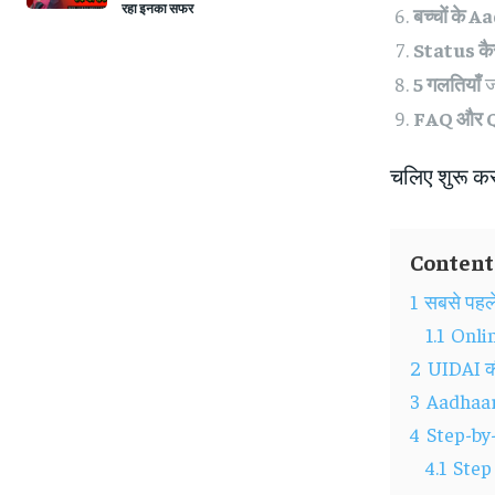
रहा इनका सफर
बच्चों के 
Status कैस
5 गलतियाँ
ज
FAQ और 
चलिए शुरू करत
Content
1
सबसे पहल
1.1
Onlin
2
UIDAI क
3
Aadhaar
4
Step-by-
4.1
Step 