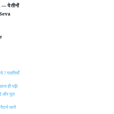
 ये तीनों
Seva
e
े 7 गलतियाँ
 ही पढ़ें!
े और पूरा
र्न जानें