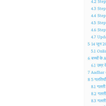
4.2
Step
4.3
Step
4.4
Step
4.5
Step 
4.6
Step
4.7
Updat
5
14 जून 2
5.1
Onli
6
बच्चों क
6.1
उम्र 
7
Aadhar C
8
5 गलतिया
8.1
गलती 
8.2
गलती
8.3
गलती