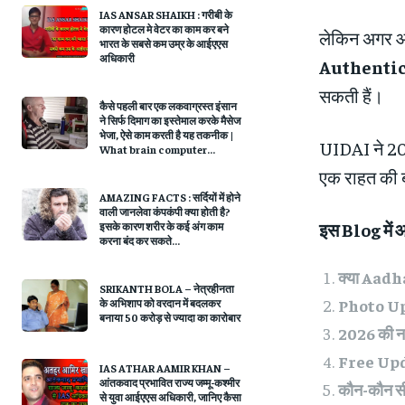
IAS ANSAR SHAIKH : गरीबी के
कारण होटल मे वेटर का काम कर बने
लेकिन अगर 
भारत के सबसे कम उम्र के आईएएस
अधिकारी
Authentic
सकती हैं।
कैसे पहली बार एक लकवाग्रस्‍त इंसान
ने सिर्फ दिमाग का इस्‍तेमाल करके मैसेज
भेजा, ऐसे काम करती है यह तकनीक |
UIDAI ने 20
What brain computer...
एक राहत की 
AMAZING FACTS : सर्दियों में होने
वाली जानलेवा कंपकंपी क्‍या होती है?
इस Blog में 
इसके कारण शरीर के कई अंग काम
करना बंद कर सकते...
क्या Aadh
SRIKANTH BOLA – नेत्रहीनता
Photo Up
के अभिशाप को वरदान में बदलकर
बनाया 50 करोड़ से ज्यादा का कारोबार
2026 की 
Free Upd
IAS ATHAR AAMIR KHAN –
आंतकवाद प्रभावित राज्य जम्मू-कश्मीर
कौन-कौन सी
से युवा आईएएस अधिकारी, जानिए कैसा