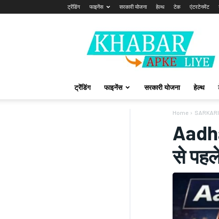
ट्रेंडिंग
फाइनेंस
सरकारी योजना
हेल्थ
टेक
एंटरटेनमेंट
Khabarapkeliye.com
ट्रेंडिंग
फाइनेंस
सरकारी योजना
हेल्थ
Home
SARKARI
Aadha
से पहले