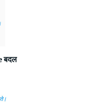
ं
ne बदल
ते।