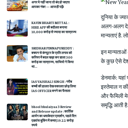
अगर ये नहीं जाना तो बंद हो जाएगा
आपका नंबर — आज ही पढ़ें!
दुनिया के ज्‍य
KAVIN BHARTI MITTAL :
अलग-अलग देशों
HIKE APP की बदौलत बनाया
10,000 करोड़ से ज्यादा का साम्राज्य
मान्‍यताएं है. 
SRIDHAR PINNAPUREDDY :
इन मान्‍यताओ
बचपन से कंप्यूटर के प्रति लगाव को
करियर में बदल खड़ा कर डाला 300
के कुछ ऐसे देश
करोड़ का साम्राज्य, साथियो ने किया
था...
डेनमार्क: यहा
IAS VAISHALI SINGH : गरीब
इस्‍तेमाल न की
बच्चों की हालत देख वकालत छोड़ लिया
IAS OFFICER बनने का फैसला
और फैमिली मेम्
समृद्ध‍ि आती 
bhool bhulaiyaa 3 Review
and Release update : कार्तिक
आर्यन का धमाकेदार प्रदर्शन, पहले दिन
एडवांस बुकिंग में कमाए 19.22 करोड़
रुपये