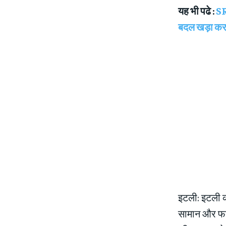
यह भी पढे :
SR
बदल खड़ा कर ड
इटली: इटली क
सामान और फर्न