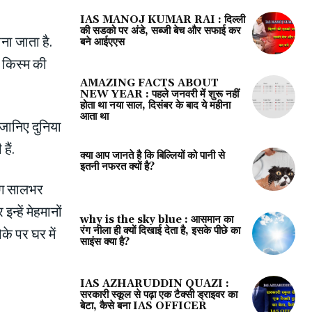
IAS MANOJ KUMAR RAI : दिल्ली
की सडको पर अंडे, सब्जी बेच और सफाई कर
ाना जाता है.
बने आईएएस
 किस्‍म की
AMAZING FACTS ABOUT
NEW YEAR : पहले जनवरी में शुरू नहीं
होता था नया साल, दिसंबर के बाद ये महीना
आता था
जानिए दुनिया
ैं.
क्या आप जानते है कि बिल्लियों को पानी से
इतनी नफरत क्यों है?
लोग सालभर
्‍हें मेहमानों
why is the sky blue : आसमान का
के पर घर में
रंग नीला ही क्यों दिखाई देता है, इसके पीछे का
साइंस क्या है?
IAS AZHARUDDIN QUAZI :
सरकारी स्कूल से पढ़ा एक टैक्सी ड्राइवर का
बेटा, कैसे बना IAS OFFICER