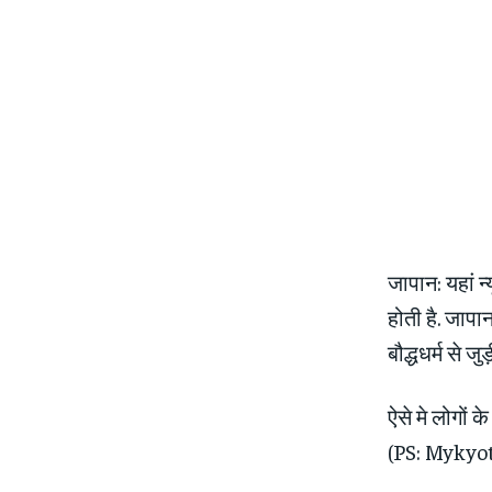
जापान: यहां न्
होती है. जापा
बौद्धधर्म से जु
ऐसे मे लोगों क
(PS: Mykyo