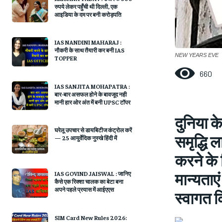
रुपये लेकर पहुँची थी दिल्ली, एक
आइडिया के दम पर बनी करोड़पति
IAS NANDINI MAHARAJ :
नौकरी के साथ तैयारी कर बनी IAS
NEW YEARS EVE
TOPPER
660
IAS SANJITA MOHAPATRA :
बार-बार असफल होने के बावजूद नही
मानी हार ओर अंत में बनी UPSC टॉपर
दुनिया के
घरेलू उपचार से डायबिटीज कंट्रोल करें
समृद्धि 
— 25 आयुर्वेदिक नुस्खे हिंदी में
करने के 
मान्‍यता
IAS GOVIND JAISWAL : जानिए
कैसे एक रिक्शा चालक का बेटा बना
अपने पहले प्रयास में आईएएस
स्‍वागत 
SIM Card New Rules 2026: