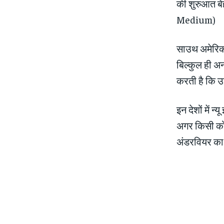
की शुरुआत बेह
Medium)
साउथ अमेरिका:
बिल्‍कुल ही अ
करती है कि उ
इन देशों में न्
अगर किसी को प
अंड‍रवियर का