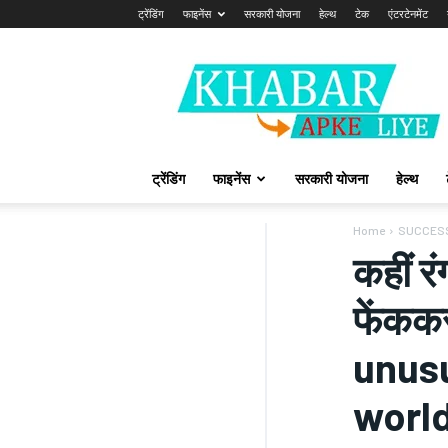
ट्रेंडिंग
फाइनेंस
सरकारी योजना
हेल्थ
टेक
एंटरटेनमेंट
Khabarapkeliye.com
ट्रेंडिंग
फाइनेंस
सरकारी योजना
हेल्थ
Home
SUCCES
कहीं र
फेंककर
unusu
worl