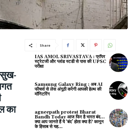
Share
IAS AMOL SRIVASTAVA : प्रॉपर
स्ट्रेटजी और प्लांड स्टडी से पास की UPSC
परीक्षा
ए सुख-
वागत
Samsung Galaxy Ring : अब AI
फीचर्स से लेस अंगूठी करेगी आपकी हेल्थ की
मॉनिटरिंग
ी
ाल का
agneepath protest Bharat
Bandh Today आज फिर है भारत बंद…
क्या आप जानते हैं ये ‘बंद’ होता क्या है? कानून
के हिसाब से यह...