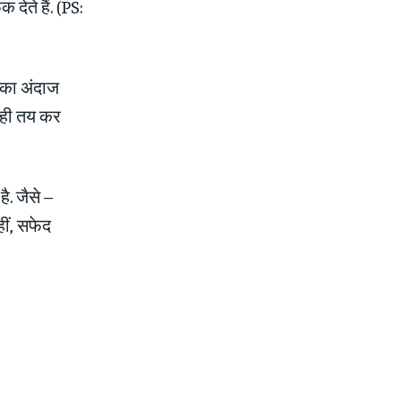
देते हैं. (PS:
न का अंदाज
र ही तय कर
है. जैसे –
ीं, सफेद