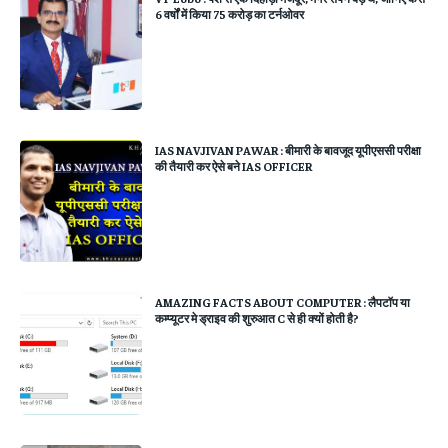
6 वर्षों में किया 75 करोड़ का टर्नओवर
IAS NAVJIVAN PAWAR : बीमारी के बावजूद यूपीएससी परीक्षा
की तैयारी कर ऐसे बने IAS OFFICER
AMAZING FACTS ABOUT COMPUTER : लैपटॉप या
कम्‍प्‍यूटर मे ड्राइव की शुरुआत C से ही क्‍यों होती है?