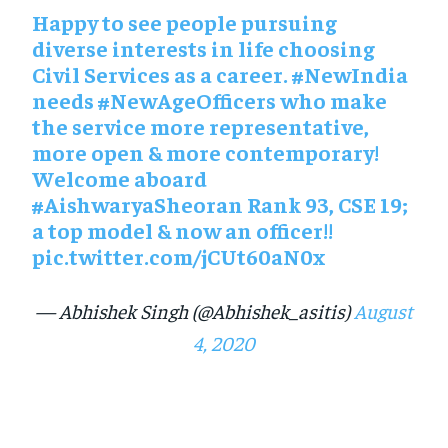
Happy to see people pursuing
diverse interests in life choosing
Civil Services as a career.
#NewIndia
needs
#NewAgeOfficers
who make
the service more representative,
more open & more contemporary!
Welcome aboard
#AishwaryaSheoran
Rank 93, CSE 19;
a top model & now an officer!!
pic.twitter.com/jCUt60aN0x
— Abhishek Singh (@Abhishek_asitis)
August
4, 2020