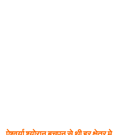
ऐश्वर्या श्योरान बचपन से थी हर क्षेत्र मे