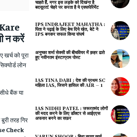
चाहते हैं, मगर इस लड़के को दिखना है
बदसूरत! चेहरे पर करता है ये एक्सपेरिमेंट
 Kare
IPS INDRAJEET MAHATHA :
पिता ने पढ़ाई के लिए बेच दिये खेत, बेटे ने
IPS बनकर सफल किया संघर्ष
 न करें
अनुष्का शर्मा सेक्सी की बीचवियर में क़हर ढाते
 खर्च को पूरा
हुए नवीनतम इंस्टाग्राम पोस्ट
क्योर्ड लोन
IAS TINA DABI : देश की प्रथम SC
महिला IAS, जिसने हासिल की AIR – 1
सीधे बैंक या
IAS NIDHI PATEL : जरूरतमंद लोगों
की मदद करने के लिए डॉक्टर से आईएएस
अफसर बनने का सफ़र
बुरी तरह गिर
ise Check
VARUN SHOOR : बिना रुपया खर्च