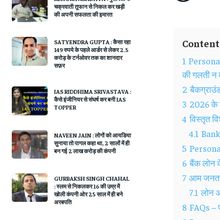
चक्रवाती तूफान से निकल कर खड़ी
की अपनी सफलता की इमारत
Content
SATYENDRA GUPTA : कैसा रहा
149 रुपये के पहले आर्डर से लेकर 2.5
करोड़ के टर्नओवर तक का शानदार
1
Personal
सफ़र
की गलती न क
2
बैकग्राउं
IAS RIDDHIMA SRIVASTAVA :
कैसे इंजीनियर से संघर्ष कर बनी IAS
3
2026 के ल
TOPPER
4
विस्तृत 
4.1
Bank 
NAVEEN JAIN : लोगों को आयडिया
सुनाया तो पागल कहा था, 2 सालों में ही
5
Personal
बन गई 2 लाख करोड़ की कंपनी
6
बैंक लोन 
7
आम जनता प
GURBAKSH SINGH CHAHAL
: स्लम से निकलकर 16 की उम्र में
7.1
लोन अप
खोली कंपनी ओर 25 साल में ही बने
अरबपति
8
FAQs – प