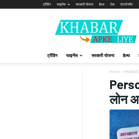
ट्रेंडिंग
फाइनेंस
सरकारी योजना
हेल्थ
टेक
एंटरटेनमेंट
Khabarapkeliye.com
ट्रेंडिंग
फाइनेंस
सरकारी योजना
हेल्थ
Home
FINANCE
Perso
लोन अप