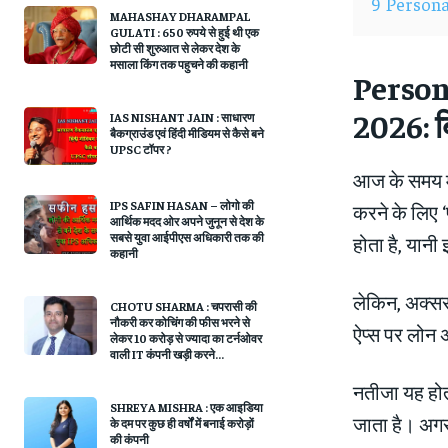
9
Personal 
MAHASHAY DHARAMPAL
GULATI : 650 रुपये से हुई थी एक
छोटी सी शुरुआत से लेकर देश के
मसाला किंग तक पहुचने की कहानी
Person
2026: ब
IAS NISHANT JAIN : साधारण
बैकग्राउंड एवं हिंदी मीडियम से कैसे बने
UPSC टॉपर ?
आज के समय मे
IPS SAFIN HASAN – लोगो की
करने के लिए 
आर्थिक मदद ओर अपने जुनून से देश के
सबसे युवा आईपीएस अधिकारी तक की
होता है, यान
कहानी
लेकिन, अक्सर 
CHOTU SHARMA : चपरासी की
नौकरी कर कोचिंग की फीस भरने से
ऐप्स पर लोन अ
लेकर 10 करोड़ से ज्यादा का टर्नओवर
वाली IT कंपनी खड़ी करने...
नतीजा यह होत
SHREYA MISHRA : एक आइडिया
जाता है। अगर
के दम पर कुछ ही वर्षों में बनाई करोड़ों
की कंपनी