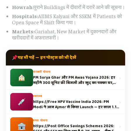
Howrah:
पुराने Buildings में दीवारों में दरारें आने की सूचना।
Hospitals:
AIIMS Kalyani और SSKM में Patients को
Open Space में Shift किया गया।
Markets:
Gariahat, New Market में दुकानदारों और
खरीददारों में अफरातफरी।
यह भी पढ़ें — इन पोस्ट्स को भी देखें
सरकारी योजना
›
PM Surya Ghar और PM Awas Yojana 2026: हर
महीने 300 यूनिट फ्री बिजली और खुद का पक्का घर,
जानें नई लिस्ट और आवेदन…
स्वास्थ्य
›
https://Free HPV Vaccine India 2026: PM
Modi ने आज Ajmer से किया Launch — हर साल 1.15
करोड़ बेटियाँ पाएंगी मुफ्त सुरक्षा!
बचत योजना
›
https://Post Office Savings Schemes 2026: