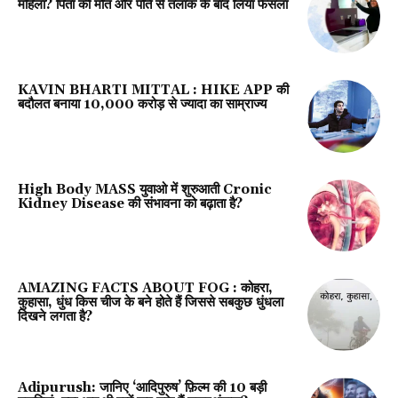
महिला? पिता की मौत और पति से तलाक के बाद लिया फैसला
KAVIN BHARTI MITTAL : HIKE APP की
बदौलत बनाया 10,000 करोड़ से ज्यादा का साम्राज्य
High Body MASS युवाओ में शुरुआती Cronic
Kidney Disease की संभावना को बढ़ाता है?
AMAZING FACTS ABOUT FOG : कोहरा,
कुहासा, धुंध किस चीज के बने होते हैं जिससे सबकुछ धुंधला
दिखने लगता है?
Adipurush: जानिए ‘आदिपुरुष’ फ़िल्म की 10 बड़ी