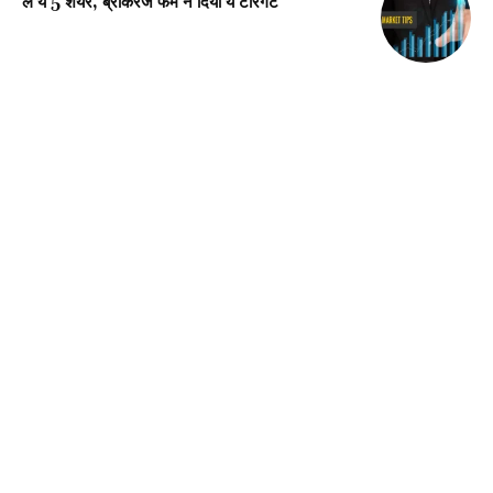
ले ये 5 शेयर, ब्रोकरेज फर्म ने दिया ये टारगेट