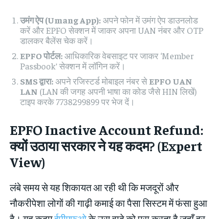
उमंग ऐप (Umang App):
अपने फोन में उमंग ऐप डाउनलोड
करें और EPFO सेक्शन में जाकर अपना UAN नंबर और OTP
डालकर बैलेंस चेक करें।
EPFO पोर्टल:
आधिकारिक वेबसाइट पर जाकर ‘Member
Passbook’ सेक्शन में लॉगिन करें।
SMS द्वारा:
अपने रजिस्टर्ड मोबाइल नंबर से
EPFO UAN
LAN
(LAN की जगह अपनी भाषा का कोड जैसे HIN लिखें)
टाइप करके 7738299899 पर भेज दें।
EPFO Inactive Account Refund:
क्यों उठाया सरकार ने यह कदम? (Expert
View)
लंबे समय से यह शिकायत आ रही थी कि मजदूरों और
नौकरीपेशा लोगों की गाढ़ी कमाई का पैसा सिस्टम में फंसा हुआ
है। यह कदम
ईपीएफओ
के उस वादे को पूरा करता है जहाँ हर