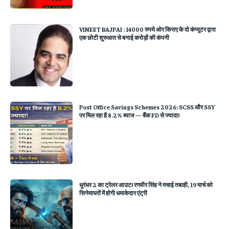
VINEET BAJPAI : 14000 रुपये ओर किराए के दो कंप्यूटर द्वारा
एक छोटी शुरुआत से बनाई करोड़ों की कंपनी
Post Office Savings Schemes 2026: SCSS और SSY
पर मिल रहा है 8.2% ब्याज — बैंक FD से ज्यादा!
धुरंधर 2 का ट्रेलर आउट! रणवीर सिंह ने मचाई तबाही, 19 मार्च को
सिनेमाघरों में होगी धमाकेदार एंट्री