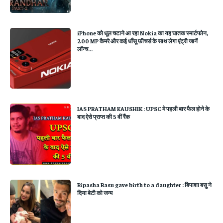
iPhone को धूल चटाने आ रहा Nokia का यह घातक स्मार्टफोन,
200 MP कैमरे और कई धाँसू फ़ीचर्स के साथ लेगा एंट्री जानें
लॉन्च...
IAS PRATHAM KAUSHIK : UPSC मे पहली बार फैल होने के
बाद ऐसे प्राप्त की 5 वीं रैंक
Bipasha Basu gave birth to a daughter : बिपाशा बसु ने
दिया बेटी को जन्म