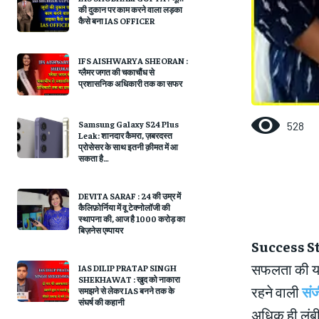
की दुकान पर काम करने वाला लड़का
कैसे बना IAS OFFICER
IFS AISHWARYA SHEORAN :
ग्लैमर जगत की चकाचौंध से
प्रशासनिक अधिकारी तक का सफर
Samsung Galaxy S24 Plus
528
Leak: शानदार कैमरा, ज़बरदस्त
प्रोसेसर के साथ इतनी क़ीमत में आ
सकता है…
DEVITA SARAF : 24 की उम्र में
कैलिफ़ोर्निया में वू टेक्नोलॉजी की
स्थापना की, आज है 1000 करोड़ का
बिज़नेस एम्पायर
Success S
सफलता की यात
IAS DILIP PRATAP SINGH
SHEKHAWAT : खुद को नाकारा
रहने वाली
सं
समझने से लेकर IAS बनने तक के
संघर्ष की कहानी
अधिक ही लंबी