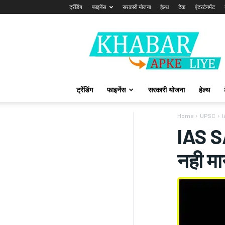
ट्रेंडिंग
फाइनेंस
सरकारी योजना
हेल्थ
टेक
एंटरटेनमेंट
Khabarapkeliye.com
ट्रेंडिंग
फाइनेंस
सरकारी योजना
हेल्थ
Home
UPSC
I
IAS S
नही मा