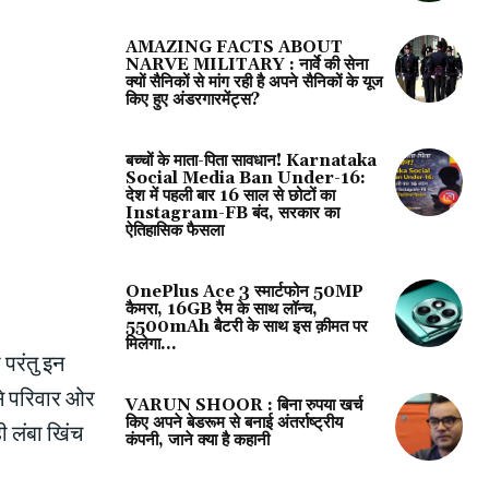
AMAZING FACTS ABOUT
NARVE MILITARY : नार्वे की सेना
क्यों सैनिकों से मांग रही है अपने सैनिकों के यूज
किए हुए अंडरगारमेंट्स?
बच्चों के माता-पिता सावधान! Karnataka
Social Media Ban Under-16:
देश में पहली बार 16 साल से छोटों का
Instagram-FB बंद, सरकार का
ऐतिहासिक फैसला
OnePlus Ace 3 स्‍मार्टफोन 50MP
कैमरा, 16GB रैम के साथ लॉन्‍च,
5500mAh बैटरी के साथ इस क़ीमत पर
मिलेगा…
 परंतु इन
 से परिवार ओर
VARUN SHOOR : बिना रुपया खर्च
किए अपने बेडरूम से बनाई अंतर्राष्ट्रीय
ी लंबा खिंच
कंपनी, जाने क्या है कहानी