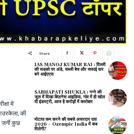
Share
IAS MANOJ KUMAR RAI : दिल्ली
की सडको पर अंडे, सब्जी बेच और सफाई कर
बने आईएएस
SABHAPATI SHUKLA : गन्ने की
जूस में दिखा बिज़नेस आइडिया, गांव में ही खोल
दी इंडस्ट्री, आज है करोड़ों में कारोबार
्षा में
राउरकेला, की
मोटापा कम करने की सबसे असरदार दवा
जर्नी कुछ
2026 – Ozempic India में कब
मिलेगी?