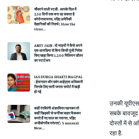
चौंकाने वाली स्‍टडी : आपके दिल में
230 दिनों तक बना रह सकता है
कोरोनावायरस, पढिए अमे‍रिकी
वैज्ञानिकों की रिसर्च | How the
virus...
AMIT JAIN : दो भाइयों ने कैसे अपने
एक आयडिया से बिना किसी पूंजी निवेश
किए खड़ा किया 1,200 मिलियन डॉलर
का स्टार्टअप
IAS DURGA SHAKTI NAGPAL
: ईमानदार और दबंग आईएएस अधिकारी
जिनके लिए सारी जनता सपोर्ट में खड़ी
हो गई
उनकी यूपीएससी
कहीं रंगबिरंगी अंडरवियर पहनकर तो
सबके बावजूद भ
कहीं खिड़की से फर्नीचर बाहर फेंककर
करते हैं नए साल का स्‍वागत, पढ़‍िए
दोस्तों में स
अजीबोगरीब परंपराएं | 5 unusual
New...
रहा है.