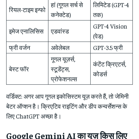
हां (गूगल सर्च से
लिमिटेड (GPT-4
रियल-टाइम इन्फो
कनेक्टेड)
तक)
GPT-4 Vision
इमेज एनालिसिस
एडवांस्ड
(पेड)
फ्री वर्जन
अवेलेबल
GPT-3.5 फ्री
गूगल यूज़र्स,
कंटेंट क्रिएटर्स,
बेस्ट फॉर
स्टूडेंट्स,
कोडर्स
प्रोफेशनल्स
वर्डिक्ट: अगर आप गूगल इकोसिस्टम यूज़ करते हैं, तो जेमिनी
बेटर ऑप्शन है। क्रिएटिव राइटिंग और डीप कन्वर्सेशन्स के
लिए ChatGPT अच्छा है।
Google Gemini AI
का यूज़ किस लिए