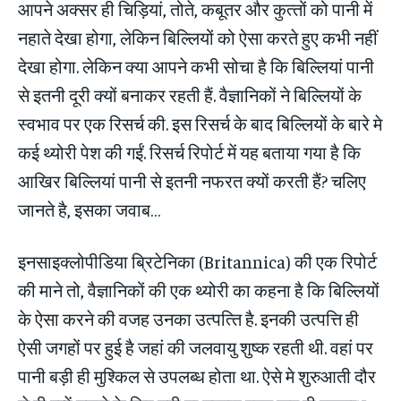
आपने अक्सर ही चिड़ि‍यां, तोते, कबूतर और कुत्‍तों को पानी में
नहाते देखा होगा, लेकिन बिल्‍ल‍ियों को ऐसा करते हुए कभी नहीं
देखा होगा. लेकिन क्या आपने कभी सोचा है कि बिल्‍लियां पानी
से इतनी दूरी क्‍यों बनाकर रहती हैं. वैज्ञानिकों ने बिल्लियों के
स्‍वभाव पर एक र‍िसर्च की. इस रिसर्च के बाद बिल्लियों के बारे मे
कई थ्‍योरी पेश की गईं. रिसर्च रिपोर्ट में यह बताया गया है कि
आखिर बिल्‍लियां पानी से इतनी नफरत क्‍यों करती हैं? चलिए
जानते है, इसका जवाब…
इनसाइक्लोपीडिया ब्रिटेनिका (Britannica) की एक रिपोर्ट
की माने तो, वैज्ञानिकों की एक थ्‍योरी का कहना है कि बिल्लियों
के ऐसा करने की वजह उनका उत्‍पत्‍त‍ि है. इनकी उत्‍पत्ति ही
ऐसी जगहों पर हुई है जहां की जलवायु शुष्‍क रहती थी. वहां पर
पानी बड़ी ही मुश्किल से उपलब्‍ध होता था. ऐसे मे शुरुआती दौर