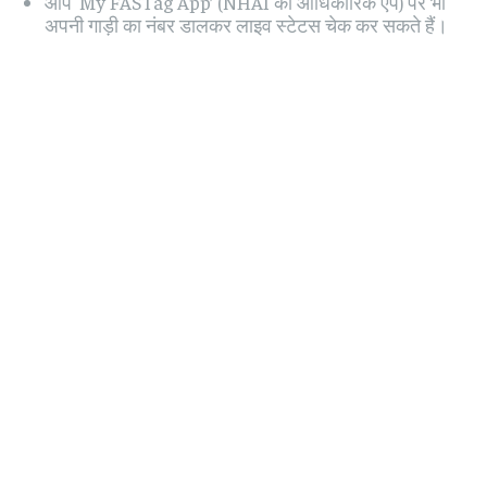
आप ‘My FASTag App’ (NHAI की आधिकारिक ऐप) पर भी
अपनी गाड़ी का नंबर डालकर लाइव स्टेटस चेक कर सकते हैं।