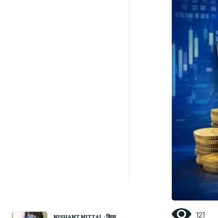
121
NISHANT MITTAL : किस