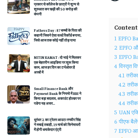
प्रकार से कॉलेज के छात्रों ने शून्य से
शुरुआत कर खड़ी की 50 करोड़ की
कंपनी
Content
Fathers Day : 87 बच्चों के पिता की
कहानी जिसने ऐसा वर्ल्ड रिकॉर्ड बनाया,
1
EPFO Bal
जिसे आज तक कोई नहीं तोड़ पाया
2
EPFO और 
3
EPFO Bal
NITIN KAMAT : दो भाई ने मिलकर
एक बेहतरीन आइडिया पर शुरू किया
4
विस्तृत व
काम, आज हर दिन का टर्नओवर है
अरबों में
4.1
तरीका
4.2
तरीका
Small Finance Bank और
4.3
तरीका
Payment Bank के नियमो में RBI ने
किया बड़ा बदलाव, अकाउंट होल्डर पर
4.4
तरीक
पडेगा यह असर…
5
UAN एक्टि
धुरंधर 2 का ट्रेलर आउट! रणवीर सिंह
6
पीएफ बैले
ने मचाई तबाही, 19 मार्च को सिनेमाघरों
7
EPFO आम
में होगी धमाकेदार एंट्री