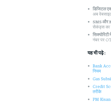
डिजिटल एक्
अब वेबसाइट
SMS और Mis
सेकंड्स का
सिक्योरिटी म
नंबर पर OT
यह भी पढ़े :
Bank Accou
नियम
Gas Subsidy
Credit Sco
तरीके
PM Kisan S