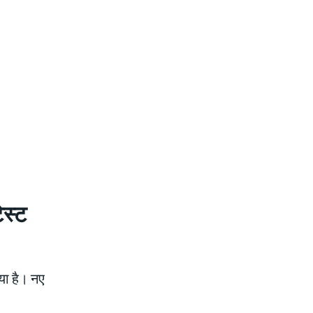
स्ट
या है। नए