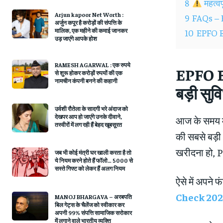
8
महत्व
Arjun kapoor Net Worth :
9
FAQs – 
अर्जुन कपूर है करोड़ों की संपत्ति के
मालिक, एक महीने की कमाई जानकर
10
EPFO B
उड़ जाएंगे आपके होश
RAMESH AGARWAL : एक रुपये
EPFO Ba
से शुरू होकर करोड़ों रुपयों की एक
नामचीन कंपनी बनने की कहानी
बड़ी सुव
उर्वशी रौतेला के सादगी भरे अंदाज को
देखपर आप हो जाएंगे उनके दीवाने,
आज के समय मे
तस्वीरों में लग रही हैं बेहद खूबसूरत
की सबसे बड़ी 
खरीदना हो, P
जब भी कोई मंत्री घर खाली करता है तो
ये नियम करने होते हैं फॉलो… 5000 से
सस्ते गिफ्ट को लेकर हैं अलग नियम
ऐसे में अपने
Check 20
MANOJ BHARGAVA – अरबपति
बिल गेट्स के चैलेंज को स्वीकार कर
अपनी 99% संपत्ति सामाजिक सरोकार
में लगाने वाले भारतीय व्यक्ति