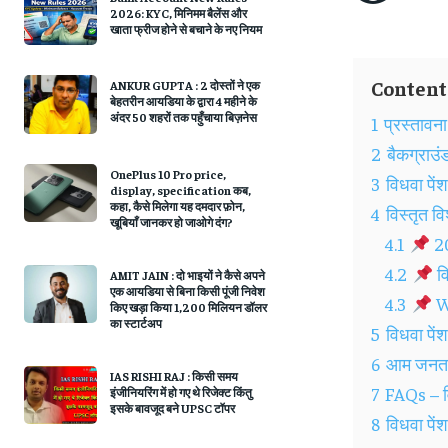
2026: KYC, मिनिमम बैलेंस और
खाता फ्रीज होने से बचाने के नए नियम
Content
ANKUR GUPTA : 2 दोस्तों ने एक
बेहतरीन आयडिया के द्वारा 4 महीने के
अंदर 50 शहरों तक पहुँचाया बिज़नेस
1
प्रस्ताव
2
बैकग्राउं
OnePlus 10 Pro price,
3
विधवा पें
display, specification कब,
कहा, कैसे मिलेगा यह दमदार फ़ोन,
4
विस्तृत 
खूबियाँ जानकर हो जाओगे दंग?
4.1
20
4.2
व
AMIT JAIN : दो भाइयों ने कैसे अपने
एक आयडिया से बिना किसी पूंजी निवेश
4.3
Wi
किए खड़ा किया 1,200 मिलियन डॉलर
का स्टार्टअप
5
विधवा पें
6
आम जनता प
IAS RISHI RAJ : किसी समय
7
FAQs – वि
इंजीनियरिंग में हो गए थे रिजेक्ट किंतु
इसके बावजूद बने UPSC टॉपर
8
विधवा पें