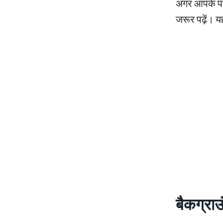
अगर आपके परि
जरूर पढ़ें। य
बैकग्राउ