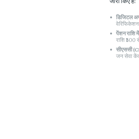
जारी किए हैं:
डिजिटल अप
वेरिफिकेशन
पेंशन राशि में 
राशि ₹500 स
सीएससी (CS
जन सेवा कें