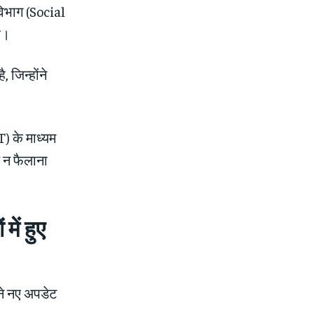
िभाग (Social
ै।
 जिन्होंने
T) के माध्यम
थ न फैलाना
में हुए
ने नए अपडेट