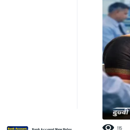
115
Bank Account New Rules