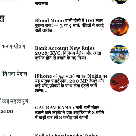
सफलता
ा
Blood Moon वाली होली में 100 साल
पुराना राज! — 3 या 4 मार्च: पंडितों ने बताई
सही तारीख
का भरण-पोषण
Bank Account New Rules
2026: KYC, मिनिमम बैलेंस और खाता
फ्रीज होने से बचाने के नए नियम
 ‘विधवा पेंशन
iPhone को धूल चटाने आ रहा Nokia का
यह घातक स्मार्टफोन, 200 MP कैमरे और
कई धाँसू फ़ीचर्स के साथ लेगा एंट्री जानें
लॉन्च...
कई महत्वपूर्ण
GAURAV RANA : गली-गली गोबर
sion
उठाने वाले लड़के ने एक आइडिया से 8 महीने
में खड़ी कर ली 8 करोड़ की कंपनी
Kolkata Earthquake Today: