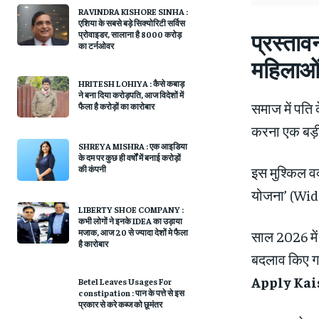
RAVINDRA KISHORE SINHA :
एशिया के सबसे बड़े सिक्योरिटी सर्विस
प्रस्त
प्रोवाइडर, सालाना है 8000 करोड़
का टर्नओवर
महिलाओं
HRITESH LOHIYA : कैसे कबाड़
ने बना दिया करोड़पति, आज विदेशों में
समाज में पति
फैला है करोड़ों का कारोबार
करना एक बड़
SHREYA MISHRA : एक आइडिया
के दम पर कुछ ही वर्षों में बनाई करोड़ों
इस मुश्किल वक
की कंपनी
योजना’ (Wid
LIBERTY SHOE COMPANY :
कभी लोगों ने इनके IDEA का उड़ाया
मजाक, आज 20 से ज्यादा देशों मे फैला
साल 2026 में
है कारोबार
बदलाव किए गए
Apply Kai
Betel Leaves Usages For
constipation : पान के पत्ते से इस
प्रकार से करे कब्ज को छूमंतर