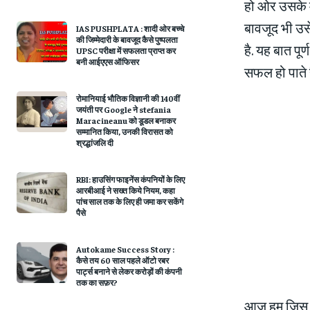
हो ओर उसके मन
बावजूद भी उसे
IAS PUSHPLATA : शादी ओर बच्चे
की जिम्मेदारी के बावजूद कैसे पुष्पलता
है. यह बात पू
UPSC परीक्षा में सफलता प्राप्त कर
बनी आईएएस ऑफिसर
सफल हो पाते है
रोमानियाई भौतिक विज्ञानी की 140वीं
जयंती पर Google ने stefania
Maracineanu को डूडल बनाकर
सम्मानित किया, उनकी विरासत को
श्रद्धांजलि दी
RBI: हाउसिंग फाइनेंस कंपनियों के लिए
आरबीआई ने सख्त किये नियम, कहा
पांच साल तक के लिए ही जमा कर सकेंगे
पैसे
Autokame Success Story :
कैसे तय 60 साल पहले ऑटो रबर
पार्ट्स बनाने से लेकर करोड़ों की कंपनी
तक का सफ़र?
आज हम जिस स