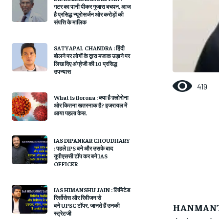
गटर का पानी पीकर गुजारा बचपन, आज
है प्रसिद्ध न्यूरोसर्जन ओर करोड़ों की
संपत्ति के मालिक
SATYAPAL CHANDRA : हिंदी
बोलने पर लोगों के द्वारा मजाक उड़ाने पर
लिख दिए अंग्रेजी की 10 प्रसिद्ध
उपन्यास
419
What is florona : क्या है फ़्लोरोना
ओर कितना खतरनाक है? इजरायल में
आया पहला केस.
IAS DIPANKAR CHOUDHARY
: पहले IPS बने और उसके बाद
यूपीएससी टॉप कर बने IAS
OFFICER
IAS HIMANSHU JAIN : लिमिटेड
रिर्सोसेस और रिवीजन से
HANMANT 
बने UPSC टॉपर, जानते हैं उनकी
स्ट्रेटजी