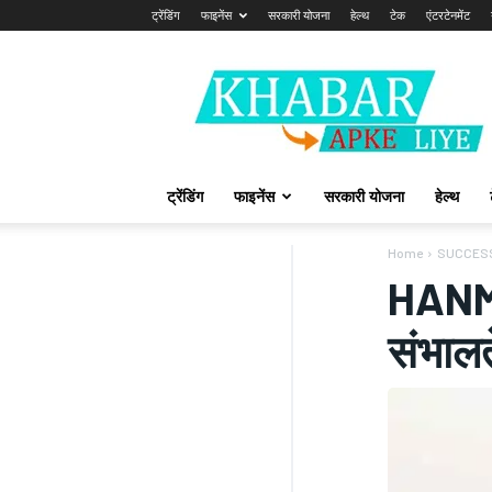
ट्रेंडिंग
फाइनेंस
सरकारी योजना
हेल्थ
टेक
एंटरटेनमेंट
Khabarapkeliye.com
ट्रेंडिंग
फाइनेंस
सरकारी योजना
हेल्थ
Home
SUCCES
HANMA
संभालत