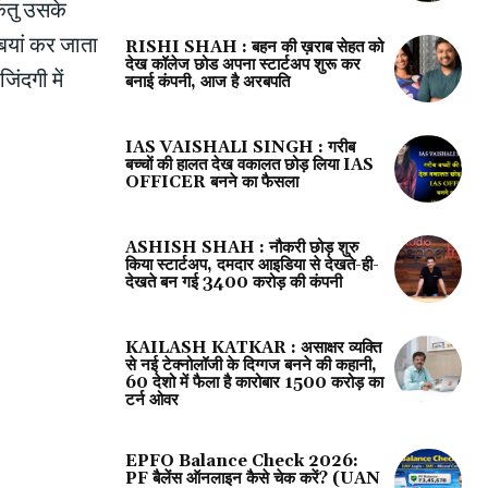
िंतु उसके
 बयां कर जाता
RISHI SHAH : बहन की ख़राब सेहत को
देख कॉलेज छोड अपना स्टार्टअप शुरू कर
िंदगी में
बनाई कंपनी, आज है अरबपति
IAS VAISHALI SINGH : गरीब
बच्चों की हालत देख वकालत छोड़ लिया IAS
OFFICER बनने का फैसला
ASHISH SHAH : नौकरी छोड़ शुरु
किया स्टार्टअप, दमदार आइडिया से देखते-ही-
देखते बन गई 3400 करोड़ की कंपनी
KAILASH KATKAR : असाक्षर व्यक्ति
से नई टेक्नोलॉजी के दिग्गज बनने की कहानी,
60 देशो में फैला है कारोबार 1500 करोड़ का
टर्न ओवर
EPFO Balance Check 2026:
PF बैलेंस ऑनलाइन कैसे चेक करें? (UAN