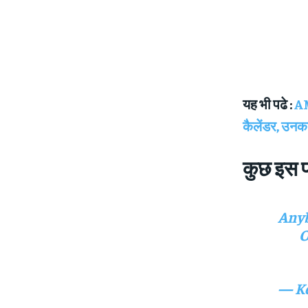
यह भी पढे :
AM
कैलेंडर, उनक
कुछ इस प्
Anyb
O
— Ke