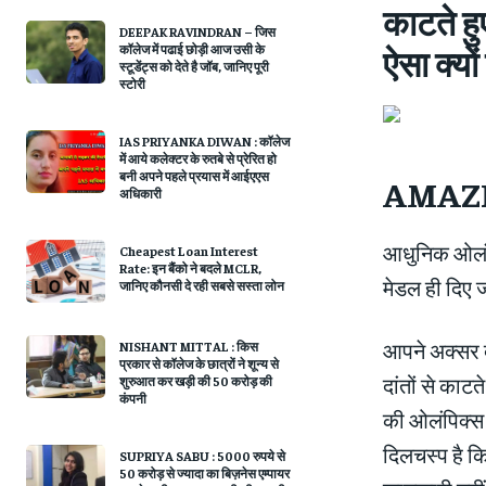
काटते हु
DEEPAK RAVINDRAN – जिस
कॉलेज में पढाई छोड़ी आज उसी के
ऐसा क्‍यो
स्टूडेंट्स को देते है जॉब, जानिए पूरी
स्टोरी
IAS PRIYANKA DIWAN : कॉलेज
में आये कलेक्टर के रुतबे से प्रेरित हो
बनी अपने पहले प्रयास में आईएएस
AMAZI
अधिकारी
आधुनिक ओलंपिक
Cheapest Loan Interest
Rate: इन बैंको ने बदले MCLR,
मेडल ही दिए ज
जानिए कौनसी दे रही सबसे सस्ता लोन
आपने अक्सर द
NISHANT MITTAL : किस
प्रकार से कॉलेज के छात्रों ने शून्य से
दांतों से का
शुरुआत कर खड़ी की 50 करोड़ की
कंपनी
की ओलंपिक्‍स
दिलचस्‍प है क
SUPRIYA SABU : 5000 रुपये से
50 करोड़ से ज्यादा का बिज़नेस एम्पायर