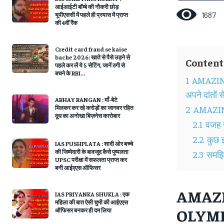
आईआईटी बॉम्बे की नौकरी छोड़
1687
यूपीएससी में पहले ही प्रयास में प्राप्त
की 4वीं रैंक
Credit card fraud se kaise
bache 2026: खाते से पैसे उड़ने से
Content
पहले कर लें ये 5 सेटिंग, जानें ठगी से
बचने के RBI...
1
AMAZING 
अपने दांतों 
ABHAY RANGAN : माँ-बेटे
2
AMAZIN
मिलकर कर रहे करोड़ों का जानवर रहित
दूध का अनोखा बिज़नेस कारोबार
2.1
वजह ज
2.2
कुछ इ
IAS PUSHPLATA : शादी ओर बच्चे
की जिम्मेदारी के बावजूद कैसे पुष्पलता
2.3
समझिए
UPSC परीक्षा में सफलता प्राप्त कर
बनी आईएएस ऑफिसर
AMAZI
IAS PRIYANKA SHUKLA : एक
महिला की बात ऐसी चुभी की आईएएस
OLYMPIC
ऑफिसर बनकर ही दम लिया