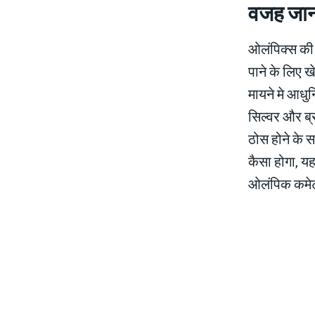
वजह जानन
ओलंपिक्‍स की 
पाने के लिए ख
मायने मे आधुन
सिल्‍वर और ब्
ठोस होने के स
कैसा होगा, य
ओलंपिक कमेट