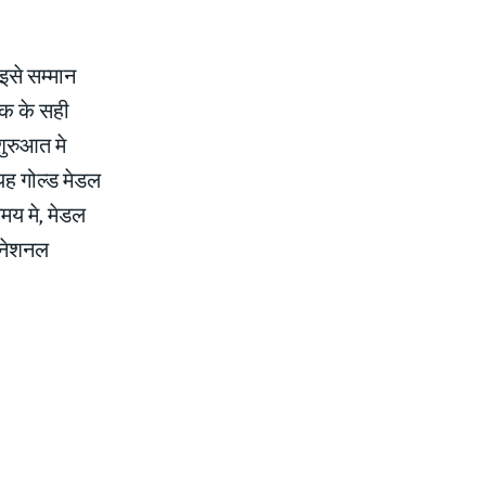
इसे सम्‍मान
िक के सही
शुरुआत मे
यह गोल्‍ड मेडल
समय मे, मेडल
रनेशनल