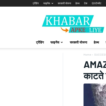
ट्रेंडिंग
फाइनेंस
सरकारी योजना
हेल्थ
टेक
एंटरटेनमेंट
Khabarapkeliye.com
ट्रेंडिंग
फाइनेंस
सरकारी योजना
हेल्थ
Home
SUCCES
AMAZIN
काटते 