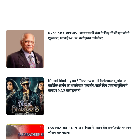
PRATAP C REDDY : मानवता की सेवा के लिए की थी एक छोटी
शुरुआत, आज है 6000 करोड़ का टर्नओवर
bhool bhulaiyaa 3 Review and Release update :
कार्तिक आर्यन का धमाकेदार प्रदर्शन, पहले दिन एडवांस बुकिंग में
कमाए 19.22 करोड़ रुपये
IAS PRADEEP SINGH : पिता ने मकान बेच कर पेट्रोल पम्प पर
नौकरी कर पढ़ाया